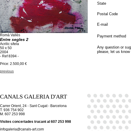
State
Postal Code
E-mail
Romà Vallès
Payment method
Entre segles 2
Acrilic s/tela
Any question or sug
50 x 50
please, let us know
2004
- Ref 8394 -
Price: 2.500,00 €
previous
CANALS GALERIA D'ART
Carrer Orient, 24 - Sant Cugat - Barcelona
T. 936 754 902
M. 607 253 998
Visites concertades trucant al 607 253 998
infogaleria@canals-art.com