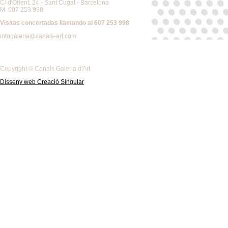
C/ d'Orient, 24 - Sant Cugat - Barcelona
M. 607 253 998
Visitas concertadas llamando al 607 253 998
infogaleria@canals-art.com
Copyright © Canals Galeria d'Art
Disseny web Creació Singular