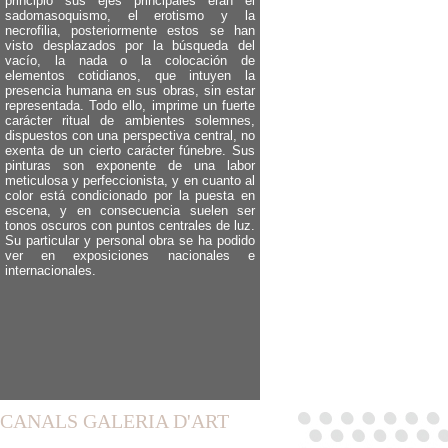
principio sus ejes principales eran el
sadomasoquismo, el erotismo y la
necrofilia, posteriormente estos se han
visto desplazados por la búsqueda del
vacío, la nada o la colocación de
elementos cotidianos, que intuyen la
presencia humana en sus obras, sin estar
representada. Todo ello, imprime un fuerte
carácter ritual de ambientes solemnes,
dispuestos con una perspectiva central, no
exenta de un cierto carácter fúnebre. Sus
pinturas son exponente de una labor
meticulosa y perfeccionista, y en cuanto al
color está condicionado por la puesta en
escena, y en consecuencia suelen ser
tonos oscuros con puntos centrales de luz.
Su particular y personal obra se ha podido
ver en exposiciones nacionales e
internacionales.
CANALS GALERIA D'ART