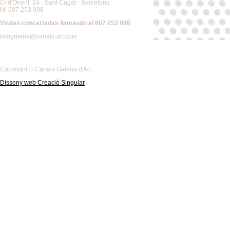
C/ d'Orient, 24 - Sant Cugat - Barcelona
M. 607 253 998
Visitas concertadas llamando al 607 253 998
infogaleria@canals-art.com
Copyright © Canals Galeria d'Art
Disseny web Creació Singular