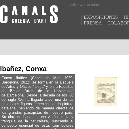
visitar web anterior
EXPOSICIONES
HI
PRENSA
COLABO
Ibañez, Conxa
Conxa Ibáñez (Canet de Mar, 1929-
Barcelona, 2022) se forma en la Escuela
de Artes y Oficios "Llotja" y en la Facultad
de Bellas Artes de la Universidad
de Barcelona. Desde la década de los ‘60
del siglo XX, ha llegado a ser una de las
principales figuras femeninas de la pintura
catalana, bebiendo de manera directa de
los grandes paisajistas de nuestro país.
Su obra se basa en una visión limpia y
tranquila de la naturaleza, buscando el
concepto esencial de esta. Con colores