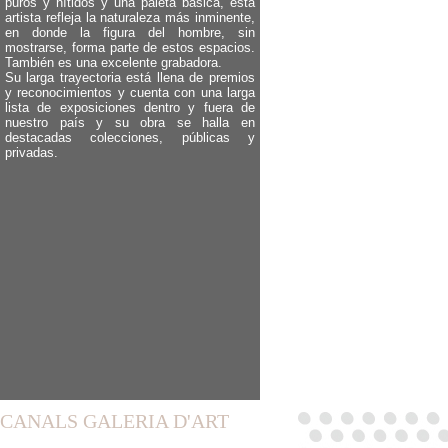
puros y nítidos y una paleta básica, esta
artista refleja la naturaleza más inminente,
en donde la figura del hombre, sin
mostrarse, forma parte de estos espacios.
También es una excelente grabadora.
Su larga trayectoria está llena de premios
y reconocimientos y cuenta con una larga
lista de exposiciones dentro y fuera de
nuestro país y su obra se halla en
destacadas colecciones, públicas y
privadas.
CANALS GALERIA D'ART