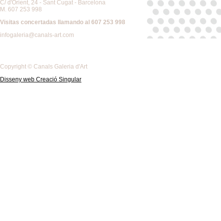
C/ d'Orient, 24 - Sant Cugat - Barcelona
M. 607 253 998
Visitas concertadas llamando al 607 253 998
infogaleria@canals-art.com
Copyright © Canals Galeria d'Art
Disseny web Creació Singular