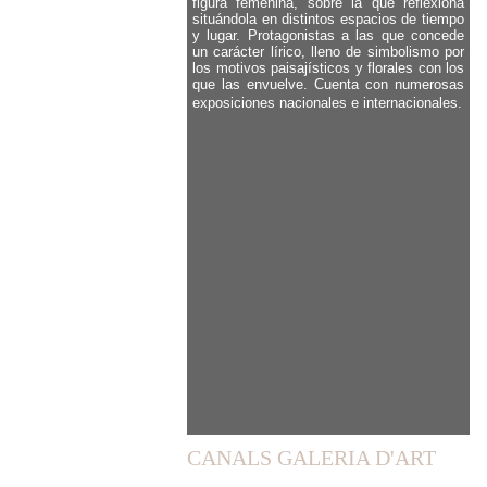
figura femenina, sobre la que reflexiona
situándola en distintos espacios de tiempo
y lugar. Protagonistas a las que concede
un carácter lírico, lleno de simbolismo por
los motivos paisajísticos y florales con los
que las envuelve.
Cuenta con numerosas
exposiciones nacionales e internacionales.
CANALS GALERIA D'ART