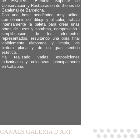
de ESCRBC (Escuela Superior de
Conservación y Restauración de Bienes de
Cataluña) de Barcelona.
Con una base académica muy sólida,
con dominio del dibujo y el color, trabaja
intensamente la paleta para crear unas
obras de luces y sombras, composición i
simplificación de los elementos
representados, resultando una obra final
visiblemente elaborada y limpia, de
pintura plana y de un gran sentido
estético.
Ha realizado varias exposiciones
individuales y colectivas, principalmente
en Cataluña.
CANALS GALERIA D'ART