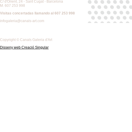
C/ d'Orient, 24 - Sant Cugat - Barcelona
M. 607 253 998
Visitas concertadas llamando al 607 253 998
infogaleria@canals-art.com
Copyright © Canals Galeria d'Art
Disseny web Creació Singular