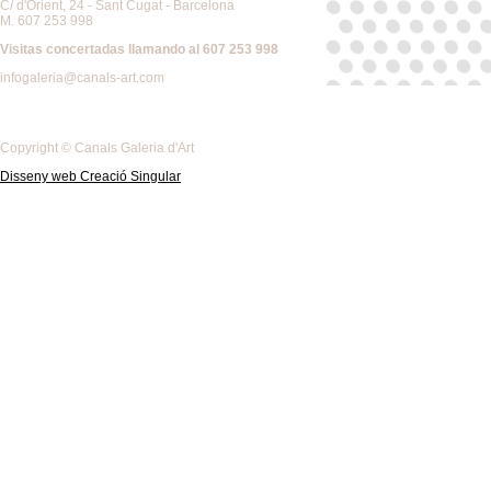
C/ d'Orient, 24 - Sant Cugat - Barcelona
M. 607 253 998
Visitas concertadas llamando al 607 253 998
infogaleria@canals-art.com
Copyright © Canals Galeria d'Art
Disseny web Creació Singular