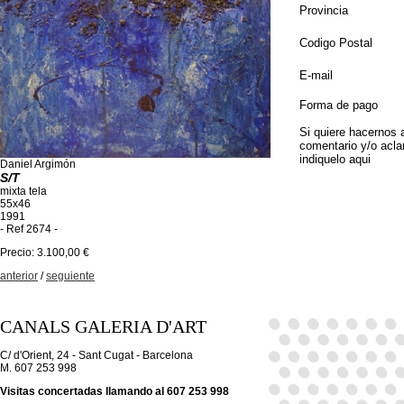
Provincia
Codigo Postal
E-mail
Forma de pago
Si quiere hacernos 
comentario y/o acla
indiquelo aqui
Daniel Argimón
S/T
mixta tela
55x46
1991
- Ref 2674 -
Precio: 3.100,00 €
anterior
/
seguiente
CANALS GALERIA D'ART
C/ d'Orient, 24 - Sant Cugat - Barcelona
M. 607 253 998
Visitas concertadas llamando al 607 253 998