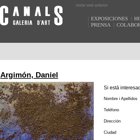
visitar web anterior
EXPOSICIONES
HI
PRENSA
COLABO
Argimón, Daniel
Si está interesad
Nombre i Apellidos
Teléfono
Dirección
Ciudad