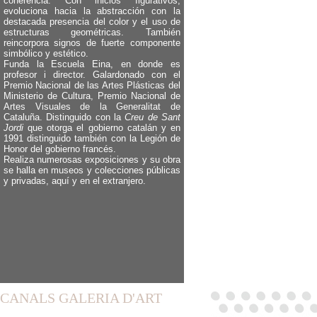
coherencia. Con inicios figurativos,
evoluciona hacia la abstracción con la
destacada presencia del color y el uso de
estructuras geométricas. También
reincorpora signos de fuerte componente
simbólico y estético.
Funda la Escuela Eina, en donde es
profesor i director. Galardonado con el
Premio Nacional de las Artes Plásticas del
Ministerio de Cultura, Premio Nacional de
Artes Visuales de la Generalitat de
Cataluña. Distinguido con la
Creu de Sant
Jordi
que otorga el gobierno catalán y en
1991 distinguido también con la Legión de
Honor del gobierno francés.
Realiza numerosas exposiciones y su obra
se halla en museos y colecciones públicas
y privadas, aquí y en el extranjero.
CANALS GALERIA D'ART