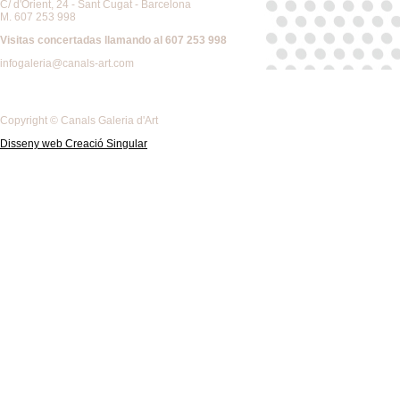
C/ d'Orient, 24 - Sant Cugat - Barcelona
M. 607 253 998
Visitas concertadas llamando al 607 253 998
infogaleria@canals-art.com
Copyright © Canals Galeria d'Art
Disseny web Creació Singular