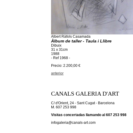
Albert Ràfols Casamada
Àlbum de taller - Taula i Llibre
Dibuix
31 x 31cm
1988
- Ref 1968 -
Precio: 2.200,00 €
anterior
CANALS GALERIA D'ART
C/ d'Orient, 24 - Sant Cugat - Barcelona
M. 607 253 998
Visitas concertadas llamando al 607 253 998
infogaleria@canals-art.com