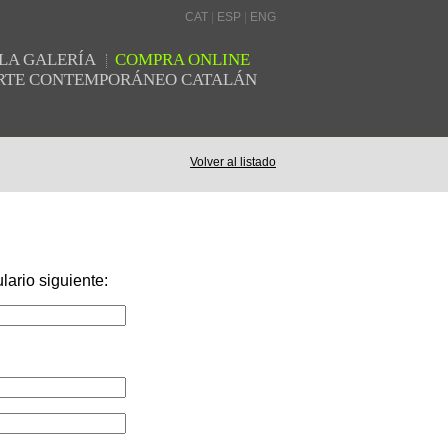
CAT
|
ESP
|
ENG
LA GALERÍA
COMPRA ONLINE
 ARTE CONTEMPORÁNEO CATALÁN
Volver al listado
lario siguiente: